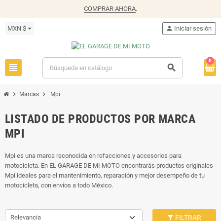
COMPRAR AHORA
.
MXN $
person
Iniciar sesión
0
view_headline
search
chevron_right
chevron_right
Marcas
Mpi
LISTADO DE PRODUCTOS POR MARCA
MPI
Mpi es una marca reconocida en refacciones y accesorios para
motocicleta. En EL GARAGE DE MI MOTO encontrarás productos originales
Mpi ideales para el mantenimiento, reparación y mejor desempeño de tu
motocicleta, con envíos a todo México.
Relevancia
FILTRAR