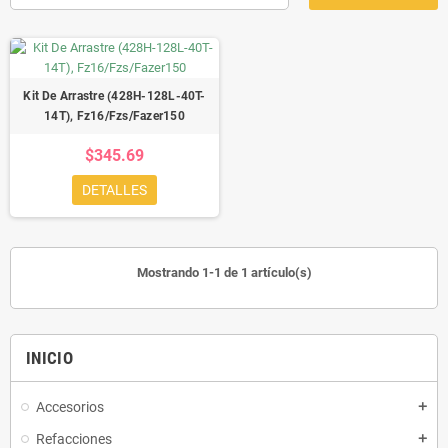
Kit De Arrastre (428H-128L-40T-
14T), Fz16/Fzs/Fazer150
$345.69
DETALLES
Mostrando 1-1 de 1 artículo(s)
INICIO
Accesorios
add
Refacciones
add