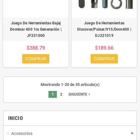
Juego De Herramientas Bajaj
Juego De Herramientas
Dominar 400 1ra Generación |
Discover/Pulsar/V15/Dom400 |
JF231000
DJ221019
$388.79
$189.66
COMPRAR
COMPRAR
Mostrando 1-20 de 35 artículo(s)
1
2
navigate_next
SIGUIENTE
INICIO
Accesorios
add