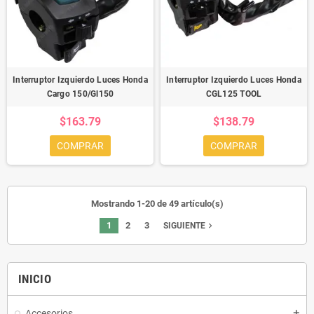
Interruptor Izquierdo Luces Honda
Interruptor Izquierdo Luces Honda
Cargo 150/Gl150
CGL125 TOOL
$163.79
$138.79
COMPRAR
COMPRAR
Mostrando 1-20 de 49 artículo(s)
1
2
3
navigate_next
SIGUIENTE
INICIO
Accesorios
add