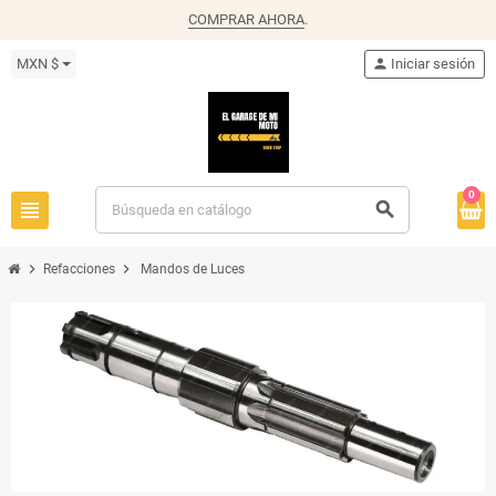
COMPRAR AHORA
.
MXN $
person
Iniciar sesión
0
view_headline
search
chevron_right
chevron_right
Refacciones
Mandos de Luces