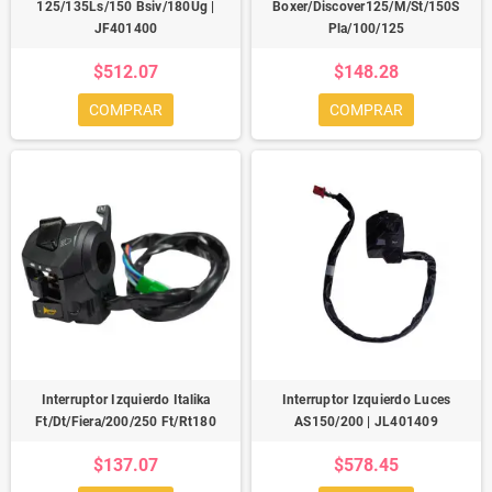
125/135Ls/150 Bsiv/180Ug |
Boxer/Discover125/M/St/150S
JF401400
Pla/100/125
$512.07
$148.28
COMPRAR
COMPRAR
Interruptor Izquierdo Italika
Interruptor Izquierdo Luces
Ft/Dt/Fiera/200/250 Ft/Rt180
AS150/200 | JL401409
$137.07
$578.45