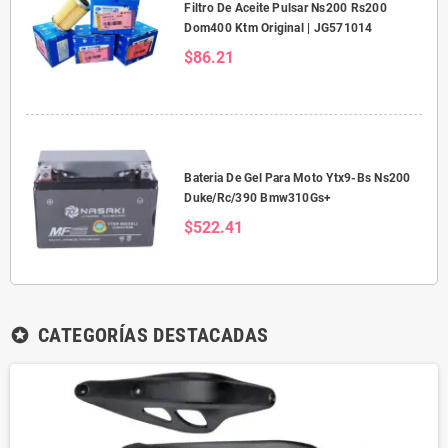
Filtro De Aceite Pulsar Ns200 Rs200
Dom400 Ktm Original | JG571014
$86.21
Bateria De Gel Para Moto Ytx9-Bs Ns200
Duke/Rc/390 Bmw310Gs+
$522.41
CATEGORÍAS DESTACADAS
stars