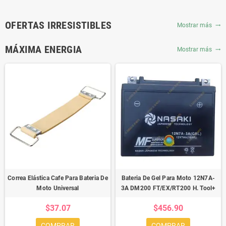
OFERTAS IRRESISTIBLES
Mostrar más
trending_flat
MÁXIMA ENERGIA
Mostrar más
trending_flat
Correa Elástica Cafe Para Bateria De
Bateria De Gel Para Moto 12N7A-
Moto Universal
3A DM200 FT/EX/RT200 H. Tool+
$37.07
$456.90
COMPRAR
COMPRAR