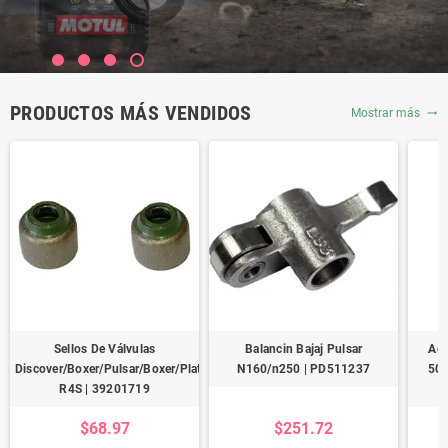
PRODUCTOS MÁS VENDIDOS
Mostrar más
trending_flat
Sellos De Válvulas
Balancin Bajaj Pulsar
Ace
Discover/Boxer/Pulsar/Boxer/Platina
N160/n250 | PD511237
500
R4S | 39201719
$68.97
$251.72