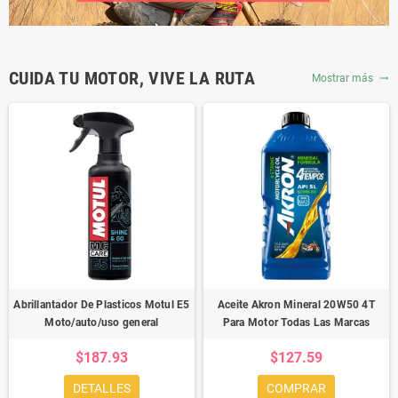
CUIDA TU MOTOR, VIVE LA RUTA
Mostrar más
trending_flat
Abrillantador De Plasticos Motul E5
Aceite Akron Mineral 20W50 4T
Moto/auto/uso general
Para Motor Todas Las Marcas
$187.93
$127.59
DETALLES
COMPRAR