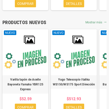
COMPRAR
DETALLES
PRODUCTOS NUEVOS
Mostrar más
trending_flat
NUEVO
NUEVO
NUE
Varilla tapón de Aceite
Yugo Telescopio Italika
V
Bayoneta Yamaha YBR125
WS150/WS175 Sport Dirección
Bayo
Express
$52.59
$512.93
COMPRAR
DETALLES