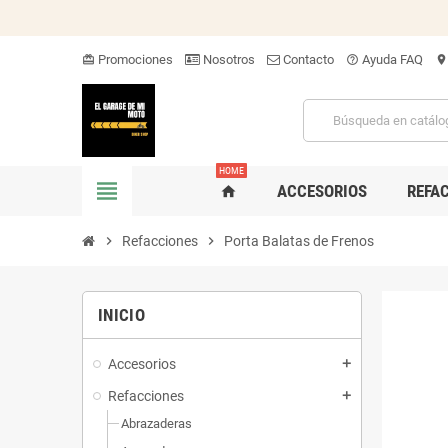
Promociones
Nosotros
Contacto
Ayuda FAQ
card_giftcard
help_outline
location_on
HOME
view_headline
ACCESORIOS
REFA
home
chevron_right
Refacciones
chevron_right
Porta Balatas de Frenos
INICIO
Accesorios
add
Refacciones
add
Abrazaderas