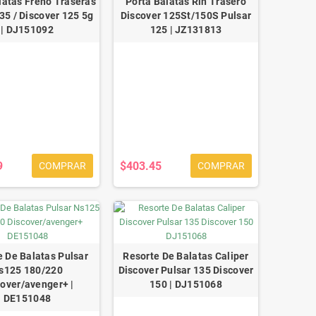
latas Freno Traseras
Porta Balatas Rin Trasero
35 / Discover 125 5g
Discover 125St/150S Pulsar
| DJ151092
125 | JZ131813
9
$403.45
COMPRAR
COMPRAR
e De Balatas Pulsar
Resorte De Balatas Caliper
s125 180/220
Discover Pulsar 135 Discover
cover/avenger+ |
150 | DJ151068
DE151048