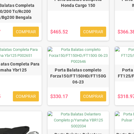
 Balatas Completa
Honda Cargo 150
I
0/200 Tc/Rc200
/Bg200 Bengala
7
$465.52
$366.3
COMPRAR
COMPRAR
latas Completa Para
maha Ybr125
Porta Balatas completo
Porta
Forza150/FT150HD/FT150G
FT125/
06-23
5
$330.17
$318.9
COMPRAR
COMPRAR