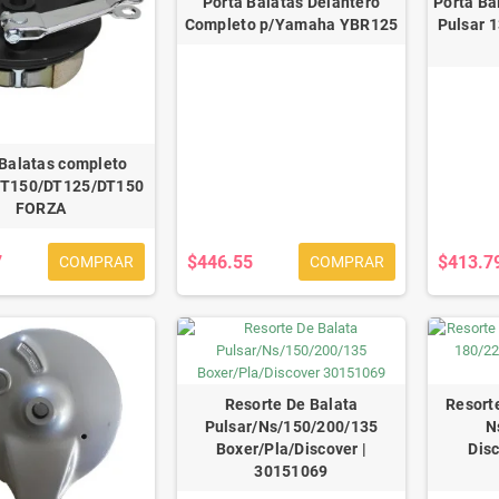
Porta Balatas Delantero
Porta Ba
Completo p/Yamaha YBR125
Pulsar 1
 Balatas completo
FT150/DT125/DT150
FORZA
7
$446.55
$413.7
COMPRAR
COMPRAR
Resorte De Balata
Resort
Pulsar/Ns/150/200/135
N
Boxer/Pla/Discover |
Dis
30151069