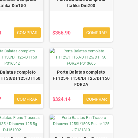
talika Dm150
Italika Dm200
8
$356.90
COMPRAR
COMPRAR
 Balatas completo
Porta Balatas completo
FT150/DT125/DT150
FT125/FT150/DT125/DT150
FORZA
7
$324.14
COMPRAR
COMPRAR