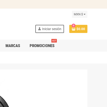
MXN $
0
person
Iniciar sesión
$0.00
HOT
MARCAS
PROMOCIONES