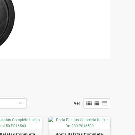
view_comfy
view_list
view_headline
Ver
 Balatas Completa
Porta Balatas Completa