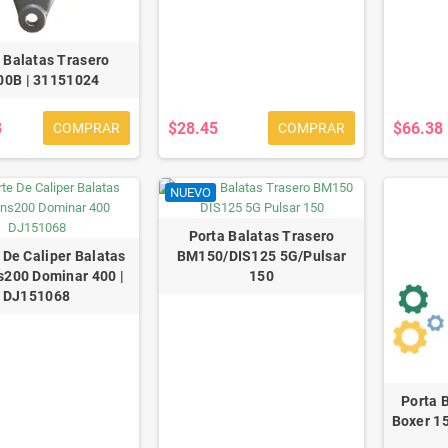
 Balatas Trasero
00B | 31151024
3
$28.45
$66.38
COMPRAR
COMPRAR
NUEVO
Porta Balatas Trasero
 De Caliper Balatas
BM150/DIS125 5G/Pulsar
s200 Dominar 400 |
150
DJ151068
Porta 
Boxer 15