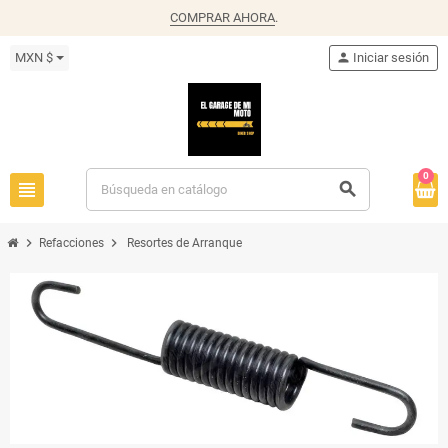
COMPRAR AHORA
.
MXN $
person
Iniciar sesión
0
view_headline
search
chevron_right
chevron_right
Refacciones
Resortes de Arranque