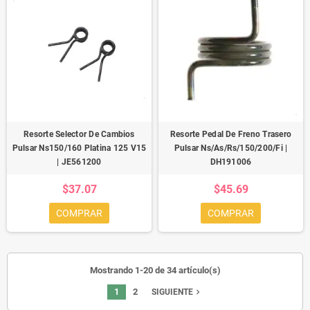
Resorte Selector De Cambios
Resorte Pedal De Freno Trasero
Pulsar Ns150/160 Platina 125 V15
Pulsar Ns/As/Rs/150/200/Fi |
| JE561200
DH191006
$37.07
$45.69
COMPRAR
COMPRAR
Mostrando 1-20 de 34 artículo(s)
1
2
navigate_next
SIGUIENTE