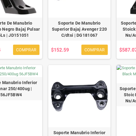
rte De Manubrio
Soporte De Manubrio
Soport
o Negro Bajaj Pulsar
Superior Bajaj Avenger 220
Stoick
Ls | JD151051
C/dtsi | DG181067
Ns/A
4
$152.59
$587.0
COMPRAR
COMPRAR
 Manubrio Inferior
nar 250/400ug |
Soporte
56JF5BW4
Stoic
Ns/A
Soporte Manubrio Inferior