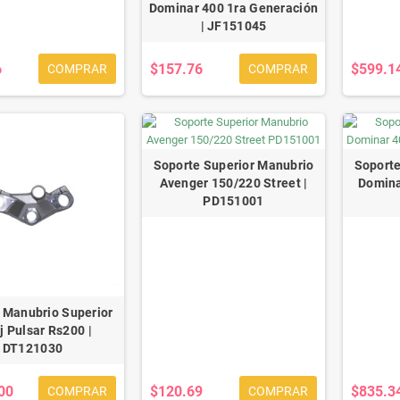
Dominar 400 1ra Generación
| JF151045
6
$157.76
$599.1
COMPRAR
COMPRAR
Soporte Superior Manubrio
Soporte
Avenger 150/220 Street |
Domina
PD151001
 Manubrio Superior
j Pulsar Rs200 |
DT121030
00
$120.69
$835.3
COMPRAR
COMPRAR