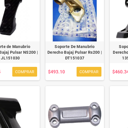
rte de Manubrio
Soporte De Manubrio
Sopo
Bajaj Pulsar NS200 |
Derecho Bajaj Pulsar Rs200 |
Derecho
JL151030
DT151037
13
5
$493.10
$460.3
COMPRAR
COMPRAR