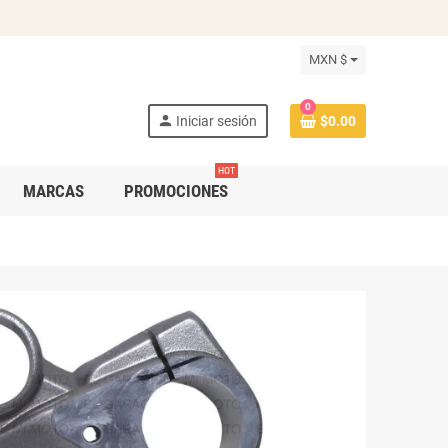
MXN $
0
person
Iniciar sesión
$0.00
HOT
MARCAS
PROMOCIONES