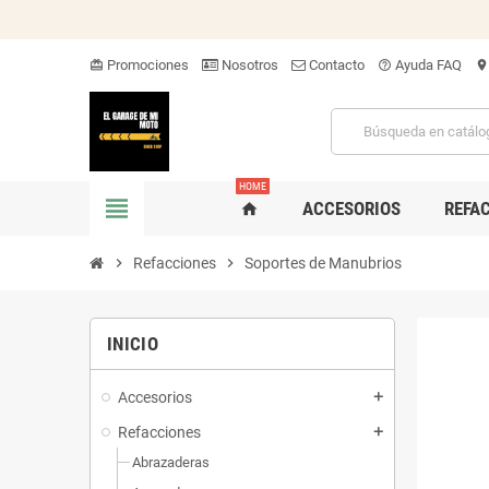
Promociones
Nosotros
Contacto
Ayuda FAQ
card_giftcard
help_outline
location_on
HOME
view_headline
ACCESORIOS
REFA
home
chevron_right
Refacciones
chevron_right
Soportes de Manubrios
INICIO
Accesorios
add
Refacciones
add
Abrazaderas