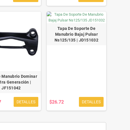
Tapa De Soporte De
Manubrio Bajaj Pulsar
Ns125/135 | JD151032
e Manubrio Dominar
1ra Generación |
JF151042
7
$26.72
DETALLES
DETALLES