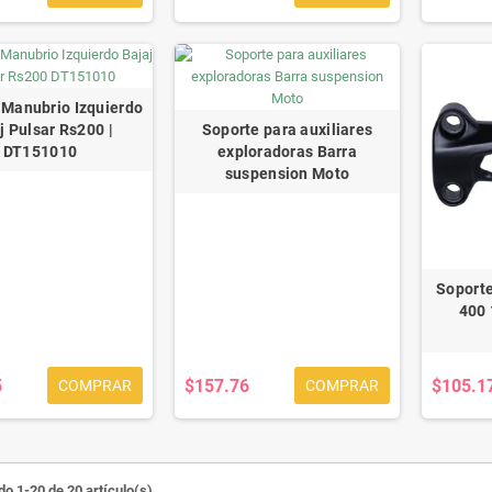
 Manubrio Izquierdo
j Pulsar Rs200 |
Soporte para auxiliares
DT151010
exploradoras Barra
suspension Moto
Soport
400 
5
$157.76
$105.1
COMPRAR
COMPRAR
o 1-20 de 20 artículo(s)