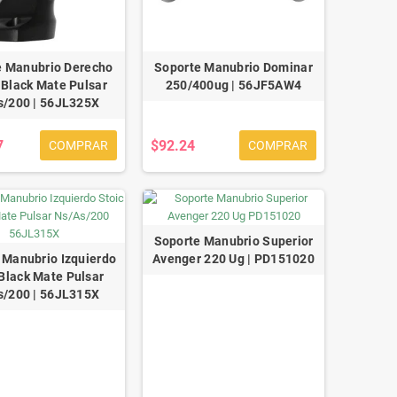
e Manubrio Derecho
Soporte Manubrio Dominar
 Black Mate Pulsar
250/400ug | 56JF5AW4
s/200 | 56JL325X
7
$92.24
COMPRAR
COMPRAR
Soporte Manubrio Superior
 Manubrio Izquierdo
Avenger 220 Ug | PD151020
 Black Mate Pulsar
s/200 | 56JL315X