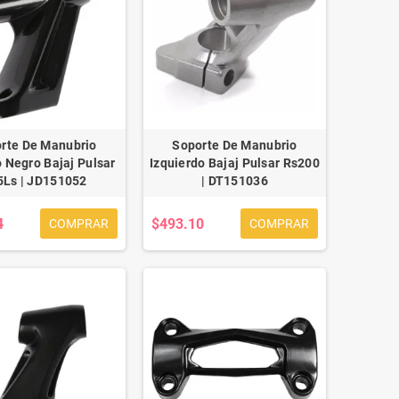
rte De Manubrio
Soporte De Manubrio
 Negro Bajaj Pulsar
Izquierdo Bajaj Pulsar Rs200
5Ls | JD151052
| DT151036
4
$493.10
COMPRAR
COMPRAR