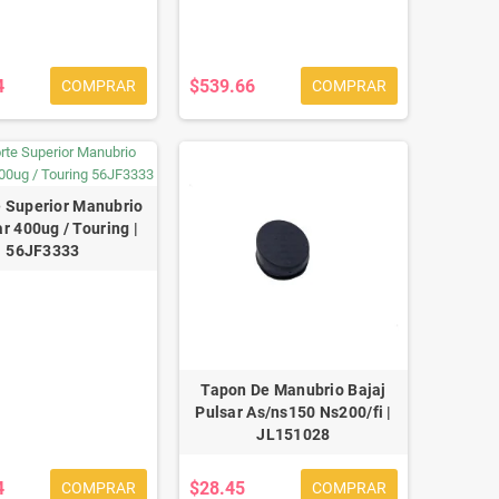
4
$539.66
COMPRAR
COMPRAR
 Superior Manubrio
r 400ug / Touring |
56JF3333
Tapon De Manubrio Bajaj
Pulsar As/ns150 Ns200/fi |
JL151028
4
$28.45
COMPRAR
COMPRAR