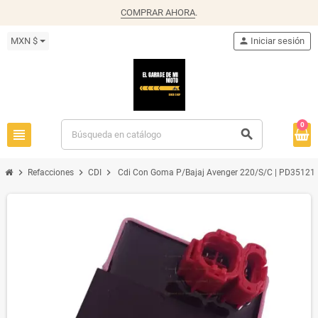
COMPRAR AHORA
.
MXN $
person
Iniciar sesión
0
view_headline
search
chevron_right
chevron_right
chevron_right
Refacciones
CDI
Cdi Con Goma P/Bajaj Avenger 220/S/C | PD35121