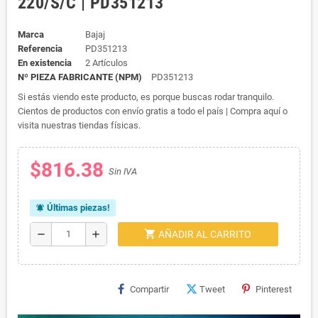
220/S/C | PD351213
Marca
Bajaj
Referencia
PD351213
En existencia
2 Artículos
Nº PIEZA FABRICANTE (NPM)
PD351213
Si estás viendo este producto, es porque buscas rodar tranquilo.
Cientos de productos con envío gratis a todo el país | Compra aquí o
visita nuestras tiendas físicas.
$816.38
Sin IVA
Últimas piezas!
notifications_active
shopping_cart
remove
add
AÑADIR AL CARRITO
Compartir
Tweet
Pinterest