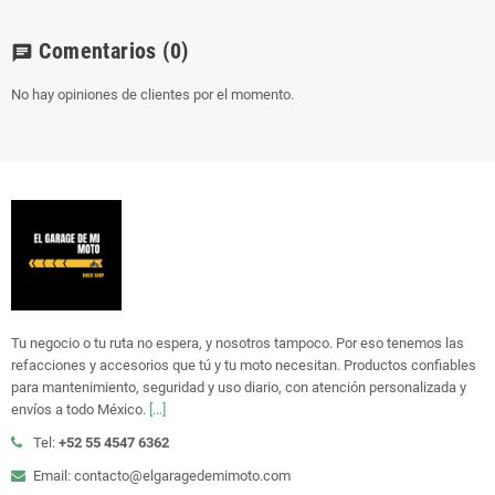
Comentarios
(0)
chat
No hay opiniones de clientes por el momento.
Tu negocio o tu ruta no espera, y nosotros tampoco. Por eso tenemos las
refacciones y accesorios que tú y tu moto necesitan. Productos confiables
para mantenimiento, seguridad y uso diario, con atención personalizada y
envíos a todo México.
[...]
Tel:
+52 55 4547 6362
Email: contacto@elgaragedemimoto.com