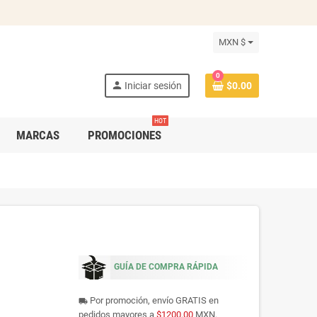
MXN $
0
person
Iniciar sesión
$0.00
HOT
MARCAS
PROMOCIONES
GUÍA DE COMPRA RÁPIDA
Por promoción, envío GRATIS en
local_shipping
pedidos mayores a
$1200.00
MXN.