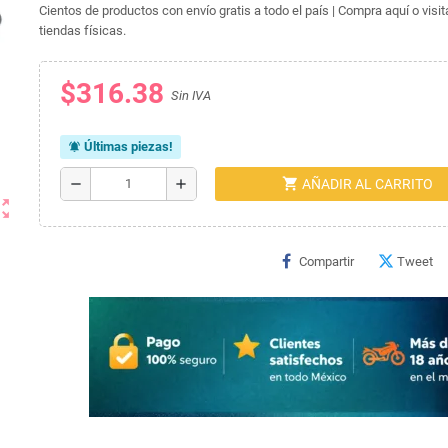
Cientos de productos con envío gratis a todo el país | Compra aquí o visi
tiendas físicas.
$316.38
Sin IVA
Últimas piezas!
notifications_active
shopping_cart
remove
add
AÑADIR AL CARRITO
ut_map
Compartir
Tweet