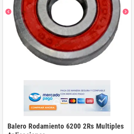
chevron_left
chevron_right
Balero Rodamiento 6200 2Rs Multiples