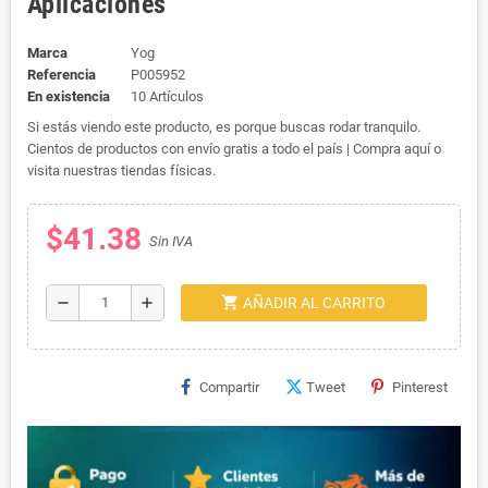
Aplicaciones
Marca
Yog
Referencia
P005952
En existencia
10 Artículos
Si estás viendo este producto, es porque buscas rodar tranquilo.
Cientos de productos con envío gratis a todo el país | Compra aquí o
visita nuestras tiendas físicas.
$41.38
Sin IVA
shopping_cart
remove
add
AÑADIR AL CARRITO
Compartir
Tweet
Pinterest