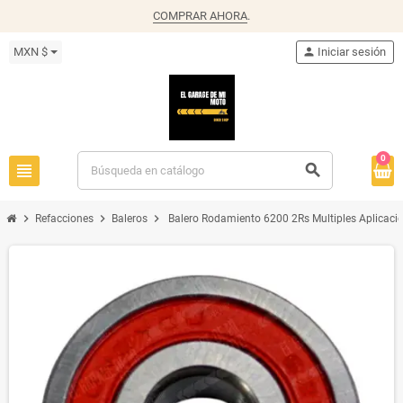
COMPRAR AHORA
.
MXN $
person
Iniciar sesión
0
view_headline
search
chevron_right
chevron_right
chevron_right
Refacciones
Baleros
Balero Rodamiento 6200 2Rs Multiples Aplicaci