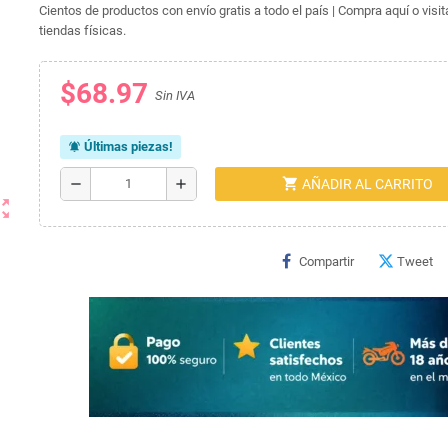
Cientos de productos con envío gratis a todo el país | Compra aquí o visi
tiendas físicas.
$68.97
Sin IVA
Últimas piezas!
notifications_active
shopping_cart
remove
add
AÑADIR AL CARRITO
ut_map
Compartir
Tweet