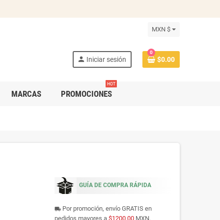
MXN $
0
person
Iniciar sesión
$0.00
HOT
MARCAS
PROMOCIONES
GUÍA DE COMPRA RÁPIDA
Por promoción, envío GRATIS en
local_shipping
pedidos mayores a
$1200.00
MXN.