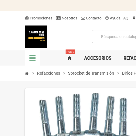
Promociones
Nosotros
Contacto
Ayuda FAQ
card_giftcard
help_outline
location_on
HOME
view_headline
ACCESORIOS
REFA
home
chevron_right
Refacciones
chevron_right
Sprocket de Transmisión
chevron_right
Birlos 