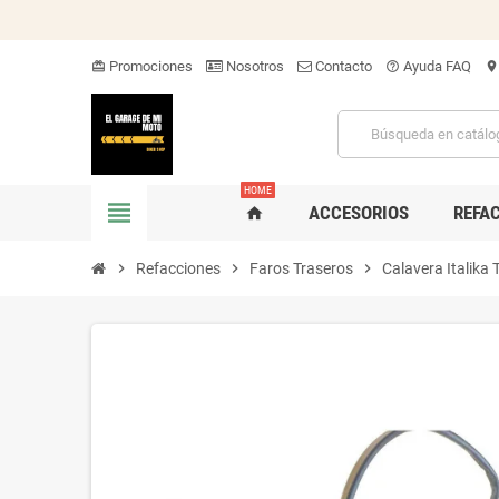
Promociones
Nosotros
Contacto
Ayuda FAQ
card_giftcard
help_outline
location_on
HOME
view_headline
ACCESORIOS
REFA
home
chevron_right
Refacciones
chevron_right
Faros Traseros
chevron_right
Calavera Italik