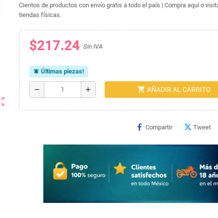
Cientos de productos con envío gratis a todo el país | Compra aquí o visi
tiendas físicas.
$217.24
Sin IVA
Últimas piezas!
notifications_active
shopping_cart
remove
add
AÑADIR AL CARRITO
ut_map
Compartir
Tweet