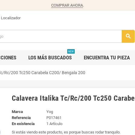
COMPRAR AHORA
.
Localizador
search
NEW
CCIONES
LOS MÁS BUSCADOS
ENCUENTRA TU PIEZA
a Tc/Rc/200 Tc250 Carabela C200/ Bengala 200
Calavera Italika Tc/Rc/200 Tc250 Carab
Marca
Yog
Referencia
P017461
En existencia
1 Artículo
Si estás viendo este producto, es porque buscas rodar tranquilo.