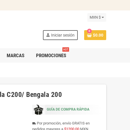
MXN $
0
person
Iniciar sesión
$0.00
HOT
MARCAS
PROMOCIONES
ela C200/ Bengala 200
GUÍA DE COMPRA RÁPIDA
Por promoción, envío GRATIS en
local_shipping
pedidos mayores a
$1200.00
MXN.