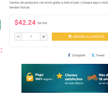
Cientos de productos con envío gratis a todo el país | Compra aquí o visi
tiendas físicas.
$42.24
Sin IVA
shopping_cart
remove
add
AÑADIR AL CARRITO
ut_map
Compartir
Tweet