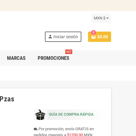
MXN $
0
person
Iniciar sesión
$0.00
HOT
MARCAS
PROMOCIONES
 Pzas
GUÍA DE COMPRA RÁPIDA
Por promoción, envío GRATIS en
local_shipping
pedidos mayores a
$1200.00
MXN.