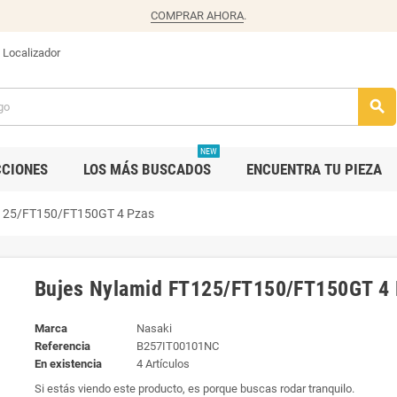
COMPRAR AHORA
.
Localizador
search
NEW
CCIONES
LOS MÁS BUSCADOS
ENCUENTRA TU PIEZA
T125/FT150/FT150GT 4 Pzas
Bujes Nylamid FT125/FT150/FT150GT 4
Marca
Nasaki
Referencia
B257IT00101NC
En existencia
4 Artículos
Si estás viendo este producto, es porque buscas rodar tranquilo.