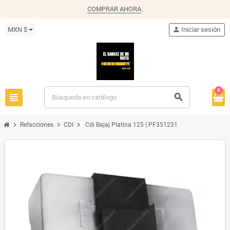
COMPRAR AHORA
.
MXN $
person
Iniciar sesión
0
view_headline
search
chevron_right
chevron_right
chevron_right
Refacciones
CDI
Cdi Bajaj Platina 125 | PF351231