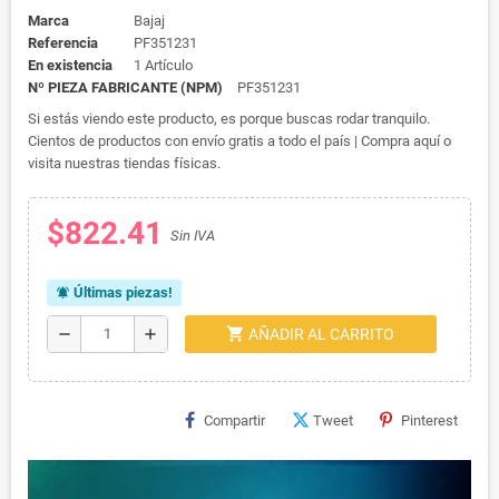
Marca
Bajaj
Referencia
PF351231
En existencia
1 Artículo
Nº PIEZA FABRICANTE (NPM)
PF351231
Si estás viendo este producto, es porque buscas rodar tranquilo.
Cientos de productos con envío gratis a todo el país | Compra aquí o
visita nuestras tiendas físicas.
$822.41
Sin IVA
Últimas piezas!
notifications_active
shopping_cart
remove
add
AÑADIR AL CARRITO
Compartir
Tweet
Pinterest