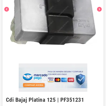
chevron_left
chevron_right
Cdi Bajaj Platina 125 | PF351231