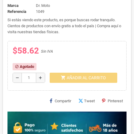
Marca
Dr. Moto
Referencia
1049
Si estás viendo este producto, es porque buscas rodar tranquilo.
Cientos de productos con envío gratis a todo el país | Compra aquí o
visita nuestras tiendas físicas.
$58.62
Sin IVA
Agotado
block
shopping_cart
remove
add
AÑADIR AL CARRITO
Compartir
Tweet
Pinterest