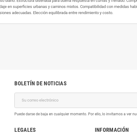
so diario. Estructura diseñada para buena respuesta en curvas y frenado. Comp
odaje en superficies urbanas y caminos mixtos. Compatibilidad con medidas habi
iones adecuadas. Elección equilibrada entre rendimiento y costo.
BOLETÍN DE NOTICIAS
Puede darse de baja en cualquier momento. Por ello, lo invitamos a ver nu
LEGALES
INFORMACIÓN