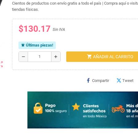
Cientos de productos con envío gratis a todo el país | Compra aquí o visi
tiendas físicas.
$130.17
Sin IVA
Últimas piezas!
notifications_active
shopping_cart
remove
add
AÑADIR AL CARRITO
ut_map
Compartir
Tweet