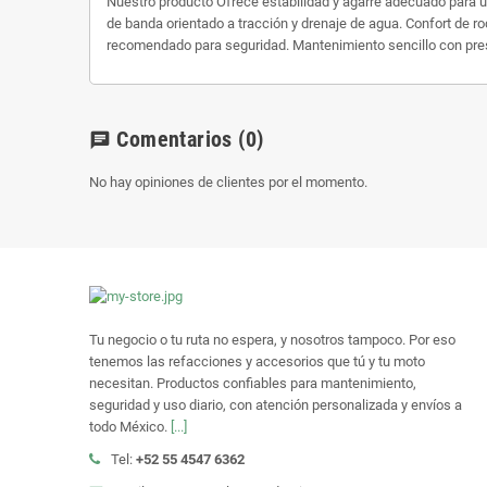
Nuestro producto Ofrece estabilidad y agarre adecuado para u
de banda orientado a tracción y drenaje de agua. Confort de r
recomendado para seguridad. Mantenimiento sencillo con pres
Comentarios
(0)
chat
No hay opiniones de clientes por el momento.
Tu negocio o tu ruta no espera, y nosotros tampoco. Por eso
tenemos las refacciones y accesorios que tú y tu moto
necesitan. Productos confiables para mantenimiento,
seguridad y uso diario, con atención personalizada y envíos a
todo México.
[...]
Tel:
+52 55 4547 6362