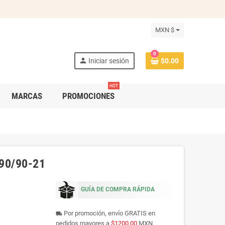
MXN $
0
person
Iniciar sesión
$0.00
HOT
MARCAS
PROMOCIONES
 90/90-21
GUÍA DE COMPRA RÁPIDA
Por promoción, envío GRATIS en
local_shipping
pedidos mayores a
$1200.00
MXN.