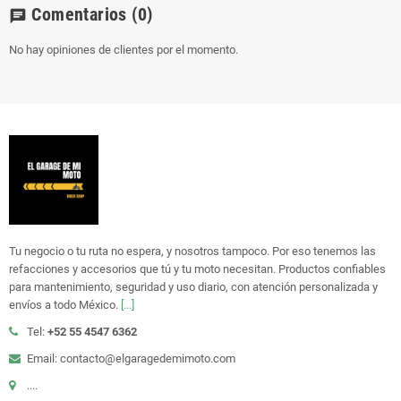
Comentarios
(0)
chat
No hay opiniones de clientes por el momento.
Tu negocio o tu ruta no espera, y nosotros tampoco. Por eso tenemos las
refacciones y accesorios que tú y tu moto necesitan. Productos confiables
para mantenimiento, seguridad y uso diario, con atención personalizada y
envíos a todo México.
[...]
Tel:
+52 55 4547 6362
Email: contacto@elgaragedemimoto.com
....