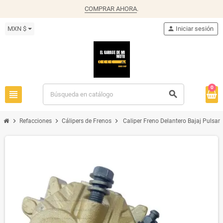
COMPRAR AHORA
.
MXN $
person
Iniciar sesión
0
view_headline
search
chevron_right
chevron_right
chevron_right
Refacciones
Cálipers de Frenos
Caliper Freno Delantero Bajaj Pulsa