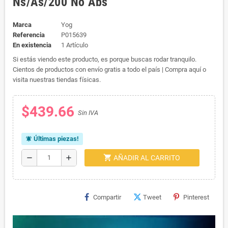
Ns/As/200 No Abs
Marca
Yog
Referencia
P015639
En existencia
1 Artículo
Si estás viendo este producto, es porque buscas rodar tranquilo.
Cientos de productos con envío gratis a todo el país | Compra aquí o
visita nuestras tiendas físicas.
$439.66
Sin IVA
Últimas piezas!
notifications_active
shopping_cart
remove
add
AÑADIR AL CARRITO
Compartir
Tweet
Pinterest