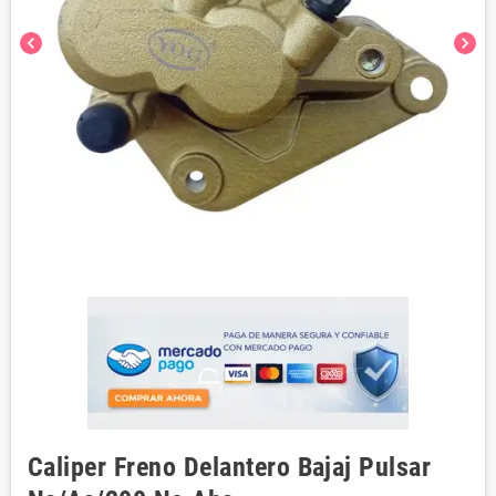
chevron_left
chevron_right
Caliper Freno Delantero Bajaj Pulsar