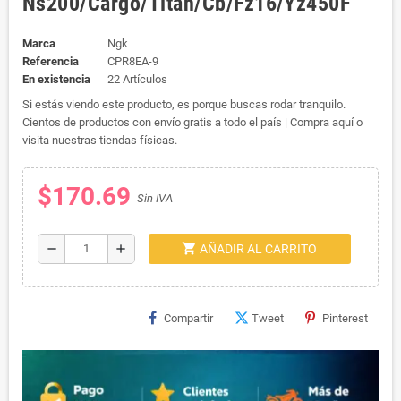
Ns200/Cargo/Titan/Cb/Fz16/Yz450F
Marca
Ngk
Referencia
CPR8EA-9
En existencia
22 Artículos
Si estás viendo este producto, es porque buscas rodar tranquilo.
Cientos de productos con envío gratis a todo el país | Compra aquí o
visita nuestras tiendas físicas.
$170.69
Sin IVA
shopping_cart
remove
add
AÑADIR AL CARRITO
Compartir
Tweet
Pinterest