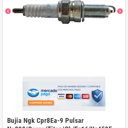
chevron_left
chevron_right
Bujia Ngk Cpr8Ea-9 Pulsar