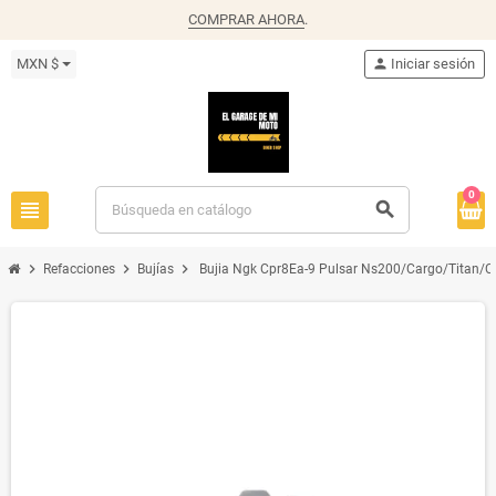
COMPRAR AHORA
.
MXN $
person
Iniciar sesión
0
view_headline
search
chevron_right
chevron_right
chevron_right
Refacciones
Bujías
Bujia Ngk Cpr8Ea-9 Pulsar Ns200/Cargo/Titan/