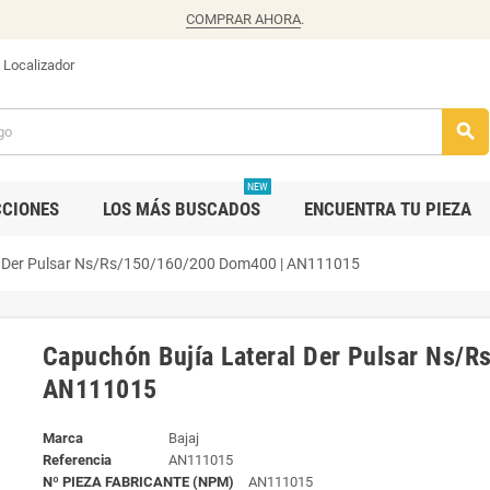
COMPRAR AHORA
.
Localizador
search
NEW
CCIONES
LOS MÁS BUSCADOS
ENCUENTRA TU PIEZA
l Der Pulsar Ns/Rs/150/160/200 Dom400 | AN111015
Capuchón Bujía Lateral Der Pulsar Ns/
AN111015
Marca
Bajaj
Referencia
AN111015
Nº PIEZA FABRICANTE (NPM)
AN111015