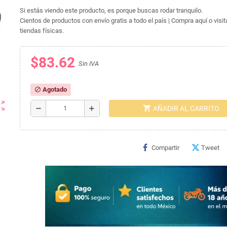
Si estás viendo este producto, es porque buscas rodar tranquilo.
Cientos de productos con envío gratis a todo el país | Compra aquí o visi
tiendas físicas.
$83.62
Sin IVA
Agotado
block
ut_map
shopping_cart
remove
add
AÑADIR AL CARRITO
Compartir
Tweet