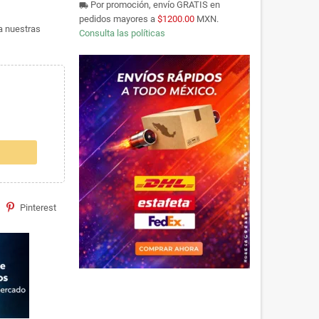
Por promoción, envío GRATIS en
local_shipping
pedidos mayores a
$1200.00
MXN.
ta nuestras
Consulta las políticas
Pinterest