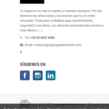
Tu negocio o tu ruta no espera, y nosotros tampoco. Por eso
tenemos las refacciones y accesorios que tú y tu moto
necesitan. Productos confiables para mantenimiento,
seguridad y uso diario, con atención personalizada y envíos a
todo México.
[...]
Tel:
+52 55 4547 6362
Email: contacto@elgaragedemimoto.com
....
SÍGUENOS EN
Facebook
Instagram
LinkedIn
Copyright © 2026
elgaragedemimoto.com
| Powered by
Yuu