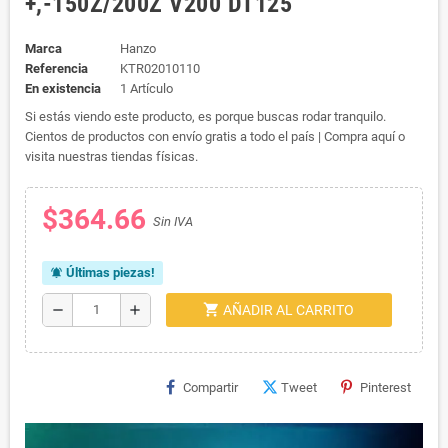
+,-150Z/200Z V200 DT125
Marca
Hanzo
Referencia
KTR02010110
En existencia
1 Artículo
Si estás viendo este producto, es porque buscas rodar tranquilo.
Cientos de productos con envío gratis a todo el país | Compra aquí o
visita nuestras tiendas físicas.
$364.66
Sin IVA
Últimas piezas!
notifications_active
shopping_cart
remove
add
AÑADIR AL CARRITO
Compartir
Tweet
Pinterest