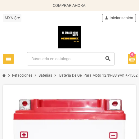
COMPRAR AHORA
.
MXN $
person
Iniciar sesión
0
view_headline
search
chevron_right
chevron_right
chevron_right
Refacciones
Baterías
Bateria De Gel Para Moto 12N9-BS 9Ah +,-150