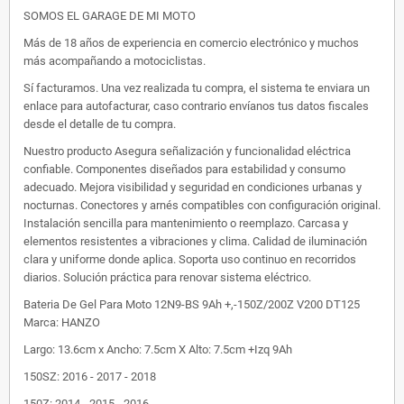
SOMOS EL GARAGE DE MI MOTO
Más de 18 años de experiencia en comercio electrónico y muchos
más acompañando a motociclistas.
Sí facturamos. Una vez realizada tu compra, el sistema te enviara un
enlace para autofacturar, caso contrario envíanos tus datos fiscales
desde el detalle de tu compra.
Nuestro producto Asegura señalización y funcionalidad eléctrica
confiable. Componentes diseñados para estabilidad y consumo
adecuado. Mejora visibilidad y seguridad en condiciones urbanas y
nocturnas. Conectores y arnés compatibles con configuración original.
Instalación sencilla para mantenimiento o reemplazo. Carcasa y
elementos resistentes a vibraciones y clima. Calidad de iluminación
clara y uniforme donde aplica. Soporta uso continuo en recorridos
diarios. Solución práctica para renovar sistema eléctrico.
Bateria De Gel Para Moto 12N9-BS 9Ah +,-150Z/200Z V200 DT125
Marca: HANZO
Largo: 13.6cm x Ancho: 7.5cm X Alto: 7.5cm +Izq 9Ah
150SZ: 2016 - 2017 - 2018
150Z: 2014 - 2015 - 2016