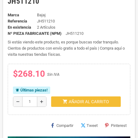
JH511210
Marca
Bajaj
Referencia
JH511210
En existencia
2 Artículos
Nº PIEZA FABRICANTE (NPM)
JH511210
Si estás viendo este producto, es porque buscas rodar tranquilo.
Cientos de productos con envío gratis a todo el país | Compra aquí o
visita nuestras tiendas físicas.
$268.10
Sin IVA
Últimas piezas!
notifications_active
shopping_cart
remove
add
AÑADIR AL CARRITO
Compartir
Tweet
Pinterest