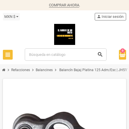
COMPRAR AHORA
.
MXN $
person
Iniciar sesión
0
view_headline
search
chevron_right
chevron_right
chevron_right
Refacciones
Balancines
Balancín Bajaj Platina 125 Adm/Esc | JH51