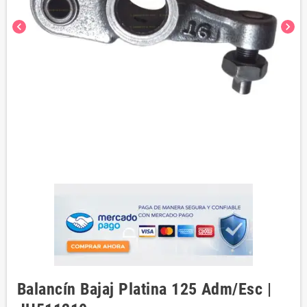
chevron_left
chevron_right
Balancín Bajaj Platina 125 Adm/Esc |