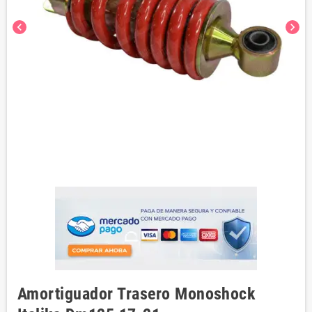
chevron_left
chevron_right
Amortiguador Trasero Monoshock