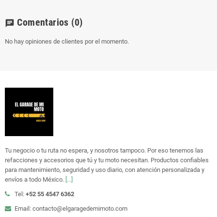
Comentarios
(0)
chat
No hay opiniones de clientes por el momento.
Tu negocio o tu ruta no espera, y nosotros tampoco. Por eso tenemos las
refacciones y accesorios que tú y tu moto necesitan. Productos confiables
para mantenimiento, seguridad y uso diario, con atención personalizada y
envíos a todo México.
[...]
Tel:
+52 55 4547 6362
Email: contacto@elgaragedemimoto.com