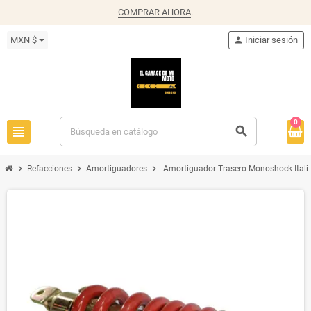
COMPRAR AHORA
.
MXN $
person
Iniciar sesión
0
view_headline
search
chevron_right
chevron_right
chevron_right
Refacciones
Amortiguadores
Amortiguador Trasero Monoshock Ital