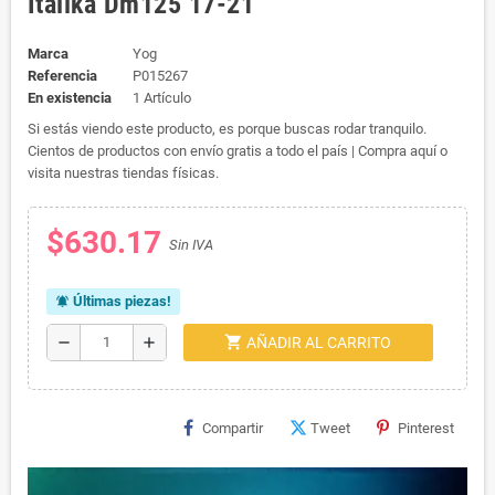
Italika Dm125 17-21
Marca
Yog
Referencia
P015267
En existencia
1 Artículo
Si estás viendo este producto, es porque buscas rodar tranquilo.
Cientos de productos con envío gratis a todo el país | Compra aquí o
visita nuestras tiendas físicas.
$630.17
Sin IVA
Últimas piezas!
notifications_active
shopping_cart
remove
add
AÑADIR AL CARRITO
Compartir
Tweet
Pinterest